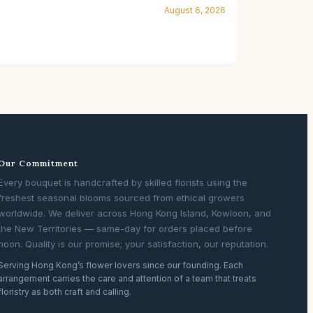
August 6, 2026
Our Commitment
Every bouquet is handcrafted by skilled florists using the
freshest seasonal blooms sourced from ethical growers
worldwide. We deliver across Hong Kong Island, Kowloon, and
the New Territories — same-day for orders placed before
noon. Quality is our promise; your satisfaction, our reputation.
Serving Hong Kong’s flower lovers since our founding. Each
arrangement carries the care and attention of a team that treats
floristry as both craft and calling.