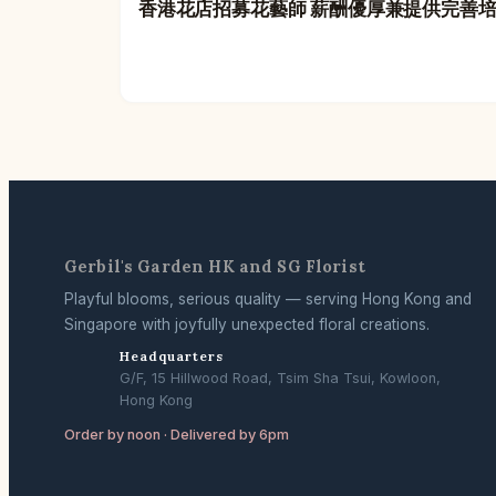
香港花店招募花藝師 薪酬優厚兼提供完善
Gerbil's Garden HK and SG Florist
Playful blooms, serious quality — serving Hong Kong and
Singapore with joyfully unexpected floral creations.
Headquarters
G/F, 15 Hillwood Road, Tsim Sha Tsui, Kowloon,
Hong Kong
Order by noon · Delivered by 6pm