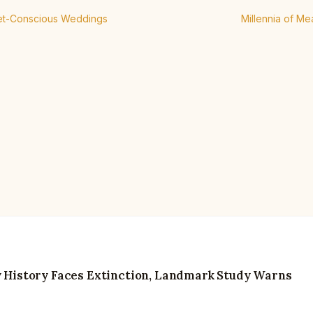
get-Conscious Weddings
Millennia of Me
ry History Faces Extinction, Landmark Study Warns