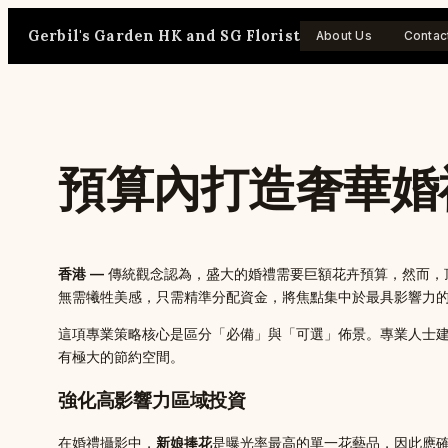
Skip
Gerbil's Garden HK and SG Florist
to
About Us
Contac
content
預算內打造奢華婚
香港 —
傳統觀念認為，盛大的婚禮需要巨額花卉預算，然而，頂尖花藝師
無需犧牲美感，只需精準分配資金，將焦點集中於最具影響力
這項專業策略核心是區分「必備」與「可選」佈景。專業人士
有極大的節約空間。
強化高影響力區域投資
在婚禮攝影中，
新娘捧花
是曝光率最高的單一花藝品，因此應