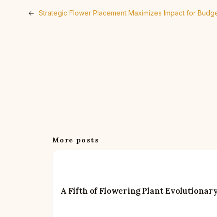
←
Strategic Flower Placement Maximizes Impact for Bud
More posts
A Fifth of Flowering Plant Evolutiona