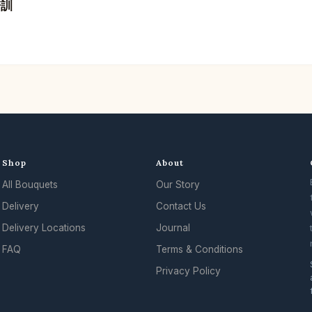
培訓
Shop
About
All Bouquets
Our Story
Delivery
Contact Us
Delivery Locations
Journal
FAQ
Terms & Conditions
Privacy Policy