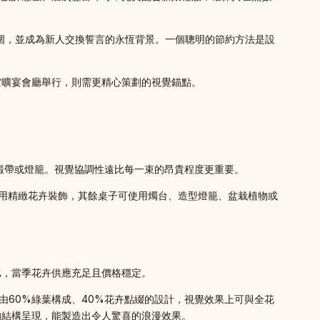
氛圍，並成為新人交換誓言的永恆背景。一個聰明的節約方法是設
空曠宴會廳舉行，則需更精心策劃的視覺錨點。
緞帶或燈籠。視覺協調性遠比每一束的昂貴程度更重要。
用精緻花卉裝飾，其餘桌子可使用燭台、造型燈籠、盆栽植物或
比，當季花卉供應充足且價格穩定。
60%綠葉構成、40%花卉點綴的設計，視覺效果上可與全花
的結構呈現，能製造出令人驚喜的浪漫效果。