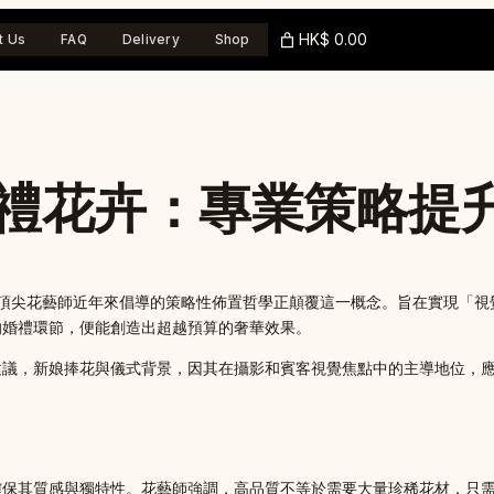
HK$ 0.00
t Us
FAQ
Delivery
Shop
禮花卉：專業策略提
近年來倡導的策略性佈置哲學正顛覆這一概念。旨在實現「視覺回報最大化」（Ret
的婚禮環節，便能創造出超越預算的奢華效果。
建議，新娘捧花與儀式背景，因其在攝影和賓客視覺焦點中的主導地位，
確保其質感與獨特性。花藝師強調，高品質不等於需要大量珍稀花材，只