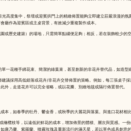
間目光高度集中，祭壇或迎賓拱門上的精緻佈置能夠立即建立莊嚴浪漫的
宴會廳作為迎賓區或主桌背景，有效減少重複製作成本。
花園或歷史建築）的場地，只需簡單點綴便足夠；相反，若在裝飾較少的
的單一花種手綁花束、簡潔的綠葉束，甚至創新的非花卉替代品，如造型
師建議採用高低錯落或花卉/非花卉交替佈置的策略。例如，每三張桌子採
。此外，走道花卉可以完全省略，或以花瓣、別緻地毯或隔行佈置替代。
低成本，如春季的牡丹、鬱金香，或秋季的大麗花與落葉。與進口花材相
或橄欖枝等，以遠低於鮮花的成本，增加佈景的體積、層次與質感。一份由
，如康乃馨、紫羅蘭、噴霧玫瑰及重新流行的滿天星，若以單色或具創意