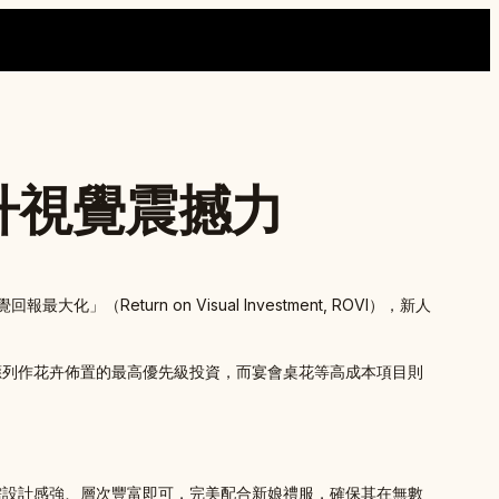
升視覺震撼力
urn on Visual Investment, ROVI），新人
應列作花卉佈置的最高優先級投資，而宴會桌花等高成本項目則
需設計感強、層次豐富即可，完美配合新娘禮服，確保其在無數