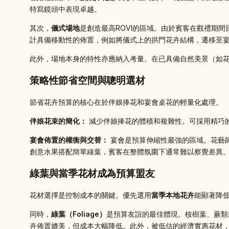
特寫鏡頭中表現卓越。
其次，
儀式場地
是創造最高ROVI的區域。由於賓客在觀禮期
計具備移動性的佈置，例如將儀式上的拱門花卉結構，遷移至
此外，場地本身的特性亦應納入考量。在已具備自然美景（如
策略性節省空間與聰明選材
節省花卉預算的核心在於伴娘捧花和宴會桌花的輕量化處理。
伴娘花束的簡化：
減少伴娘捧花的體積和複雜性。可採用精巧
宴會佈置的權衡與交替：
宴會是預算伸縮性最強的區域。花藝
創意水果搭配簡單綠葉，賓客在整體氛圍下通常難以察覺差異
綠葉與當季花材成為預算盟友
花材選擇是控制成本的關鍵。優先選用
當季本地花卉
能顯著降
同時，
綠葉（Foliage）
是預算友誼的最佳體現。桉樹葉、蕨類
卉佈置媲美，但成本大幅降低。此外，被低估的經濟實惠花材