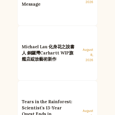
2026
Message
Michael Lau 化身花之說書
August
人 銅鑼灣Carhartt WIP旗
8,
艦店綻放藝術新作
2026
Tears in the Rainforest:
Scientist’s 13-Year
August
Quest Ends in