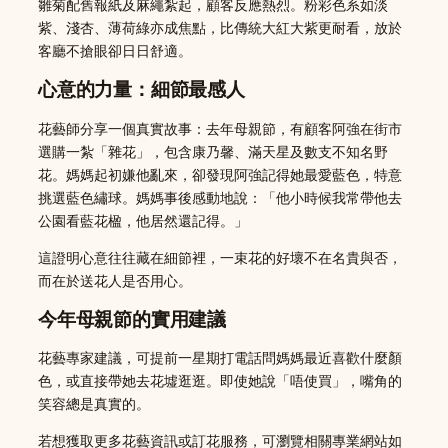
雛菊配舊報紙及麻繩紮起，顧客反應熱烈。粉彩色系如淡
紫、淺杏、薄荷綠亦成焦點，比傳統大紅大紫更耐看，放於
客廳不搶眼卻日日舒適。
心意的力量：細節最感人
花藝師分享一個真實故事：去年母親節，有顧客阿強在街市
選購一紮「雜花」，包含康乃馨、滿天星及數支不知名野
花。媽媽起初嫌他亂來，卻發現阿強記得她最愛藍色，特意
挑選藍色繡球。媽媽事後感動地說：「他小時候我常帶他去
公園看藍花楹，他居然還記得。」
這證明心意往往藏在細節裡，一束花的好壞不在名貴與否，
而在於送花人是否用心。
今年母親節的實用建議
花藝專家建議，可提前一星期打電話問媽媽最近喜歡什麼顏
色，或直接帶她去花墟逛逛。即使她說「唔使買」，嘴角的
笑容總是真實的。
若想獲取更多花藝資訊或訂花服務，可瀏覽相關專業網站如