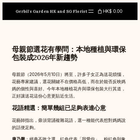
Skip
to
HK$ 0.00
Gerbil's Garden HK and SG Florist
content
母親節選花有學問：本地種植與環保
包裝成2026年新趨勢
母親節（2026年5月10日）將至，許多子女正為送花煩惱，
花藝專家建議，選花關鍵不在價格高低，而在於能否反映媽
媽的個性與喜好。今年本地種植花卉與環保包裝大行其道，
正好讓送花這份心意更貼近生活。
花語精選：簡單幾組已足夠表達心意
花藝師指出，毋須背誦複雜花語，選一種能代表想對媽媽說
的話便足夠。
康乃馨
：經典不敗之選。紅色代表「我愛你」，粉紅色則象