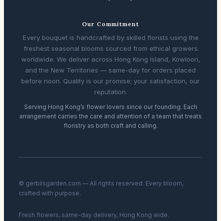
Our Commitment
Every bouquet is handcrafted by skilled florists using the
freshest seasonal blooms sourced from ethical growers
worldwide. We deliver across Hong Kong Island, Kowloon,
and the New Territories — same-day for orders placed
before noon. Quality is our promise; your satisfaction, our
reputation.
Serving Hong Kong’s flower lovers since our founding. Each
arrangement carries the care and attention of a team that treats
floristry as both craft and calling.
© gerbilsgarden.com — All rights reserved. Every bloom,
crafted with purpose.
Fresh flowers, same-day delivery, Hong Kong wide.