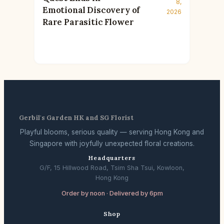
8,
Emotional Discovery of
2026
Rare Parasitic Flower
Gerbil's Garden HK and SG Florist
Playful blooms, serious quality — serving Hong Kong and
Singapore with joyfully unexpected floral creations.
Headquarters
G/F, 15 Hillwood Road, Tsim Sha Tsui, Kowloon,
Hong Kong
Order by noon · Delivered by 6pm
Shop