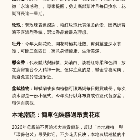
徵「永遠感激」。專家提醒，剪走底部葉片且每日換水，花
期可長達一星期。
玫瑰
：黃玫瑰表達感謝，粉紅玫瑰代表溫柔的愛。因媽媽普
遍不喜濃烈香氣，選淡香品種最為理想。
牡丹
：今年大熱花款。開花時極其壯觀。剪斜莖並深水養
護，可開三至四日，寓意身體健康、生活美滿。
鬱金香
：代表體貼與關懷。奶油白、淡粉紅等柔和色調，放
在廚房窗台令人精神一振。值得注意的是，鬱金香喜涼爽，
應避免置於暖爐附近。
盆栽植物
：蝴蝶蘭或多肉植物可讓媽媽每日觀賞成長，每次
澆水都是一份小儀式。今年流行以麻布袋或竹籃代替膠盆，
環保而美觀。
本地潮流：簡單包裝勝過昂貴花束
2026年母親節不再追求大束貴價花，反以「本地種植」與
「環保包裝」最受歡迎。不少花店反映，本地農場種植的小