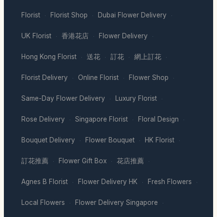
Florist
Florist Shop
Dubai Flower Delivery
·
·
·
UK Florist
香港花店
Flower Delivery
·
·
·
Hong Kong Florist
送花
訂花
網上訂花
·
·
·
·
Florist Delivery
Online Florist
Flower Shop
·
·
·
Same-Day Flower Delivery
Luxury Florist
·
·
Rose Delivery
Singapore Florist
Floral Design
·
·
·
Bouquet Delivery
Flower Bouquet
HK Florist
·
·
·
訂花推薦
Flower Gift Box
花店推薦
·
·
·
Agnes B Florist
Flower Delivery HK
Fresh Flowers
·
·
·
Local Flowers
Flower Delivery Singapore
·
·